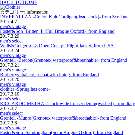
BACK TO HOME
カテゴリー: information
INVERALLAN -Cotton Knit Cardigan(dead stock)- from Scotland
2017.4.7
men's vintage
Foster&Son -Britten Ⅱ(Full Brogue Oxford)- from England
2017.3.29
men's select
Willis&Geiger -G-8 Open Cockpit Flight Jacket- from USA
2017.3.24
men's vintage
Grenfell -Brecon(Grenotex waterproof&breathable)- from England
2017.3.21
men's vintage
Burberrys -bal collar coat with lining- from England
2017.3.20
men's vintage
clothier -Spring has come-
2017.3.10
men's select
RICCARDO METHA -1 tuck wide trouser denim(washed)- from Italy
2017.3.7
men's select
Grenfell -Munro(Grenotex waterproof&breathable)- from England
2017.3.6
men's vintage
Foster&Son -Sandringham(Semi Brogue Oxford)- from England