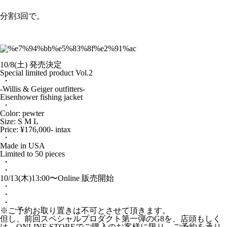
分割3回で。
10/8(土) 発売決定
Special limited product Vol.2
・
-Willis & Geiger outfitters-
Eisenhower fishing jacket
・
Color: pewter
Size: S M L
Price: ¥176,000- intax
・
Made in USA
Limited to 50 pieces
・
・
10/13(木)13:00〜Online 販売開始
・
・
・
※ご予約お取り置きは不可とさせて頂きます。
但し、前回スペシャルプロダクト第一弾のG8を、店頭もしく
は、ONLINE STOREでご購入のお客様に限り、ご予約を承り