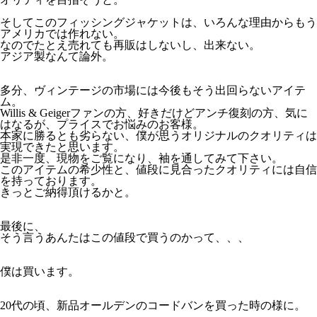
そしてこのフィッシングジャケットは、いろんな理由からもう
アメリカでは作れない。
なのでたとえ売れても再販はしないし、出来ない。
アジア製なんて論外。
多分、ヴィンテージの市場には今後もそう出回らないアイテ
ム。
Willis & Geigerファンの方、好きだけどアンチ復刻の方、気に
はなるが、プライスでお悩みのお客様。
本家に勝るとも劣らない、僕が思うオリジナルのクオリティは
実現できたと思います。
是非一度、現物をご覧になり、袖を通してみて下さい。
このアイテムの希少性と、値段に見合ったクオリティには自信
を持っております。
きっとご納得頂けるかと。
最後に、
そう言うあんたはこの値段で買うのかって、、、
僕は買います。
20代の頃、新品オールデンのコードバンを買った時の様に。