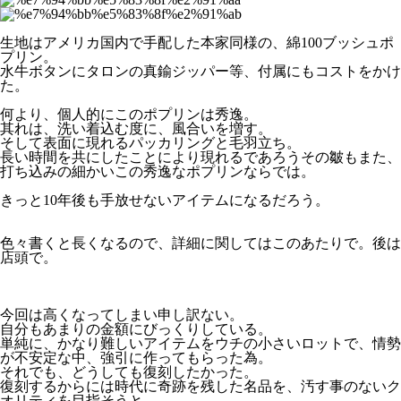
生地はアメリカ国内で手配した本家同様の、綿100ブッシュポ
プリン。
水牛ボタンにタロンの真鍮ジッパー等、付属にもコストをかけ
た。
何より、個人的にこのポプリンは秀逸。
其れは、洗い着込む度に、風合いを増す。
そして表面に現れるパッカリングと毛羽立ち。
長い時間を共にしたことにより現れるであろうその皺もまた、
打ち込みの細かいこの秀逸なポプリンならでは。
きっと10年後も手放せないアイテムになるだろう。
色々書くと長くなるので、詳細に関してはこのあたりで。後は
店頭で。
今回は高くなってしまい申し訳ない。
自分もあまりの金額にびっくりしている。
単純に、かなり難しいアイテムをウチの小さいロットで、情勢
が不安定な中、強引に作ってもらった為。
それでも、どうしても復刻したかった。
復刻するからには時代に奇跡を残した名品を、汚す事のないク
オリティを目指そうと。