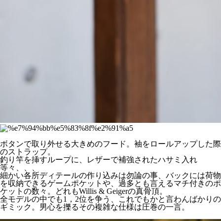
ボタンで取り外せる大きめのフード。袖をロールアップした際
のストラップ。
釣り竿を挿すループに、レザーで補強されたハサミ入れ
等々、、、
細かい各所ディテールの作り込みは勿論の事、バックには荷物
を収納できるゲームポケットや、過多とも言えるマチ付きのポ
ケットの数々。どれもWillis & Geigerの真骨頂。
全モデルの中でも1，2位を争う、これでもかと言わんばかりの
ギミック。男心を擽るその複雑な仕様は圧巻の一言。