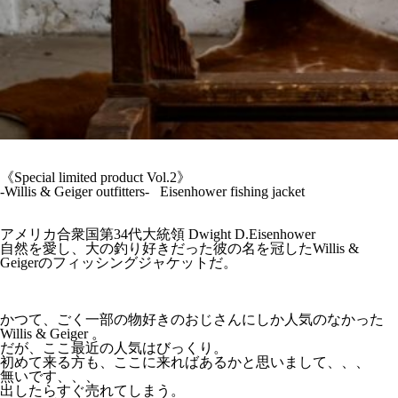
《Special limited product Vol.2》
-Willis & Geiger outfitters- Eisenhower fishing jacket
アメリカ合衆国第34代大統領 Dwight D.Eisenhower
自然を愛し、大の釣り好きだった彼の名を冠したWillis &
Geigerのフィッシングジャケットだ。
かつて、ごく一部の物好きのおじさんにしか人気のなかった
Willis & Geiger 。
だが、ここ最近の人気はびっくり。
初めて来る方も、ここに来ればあるかと思いまして、、、
無いです、、、
出したらすぐ売れてしまう。