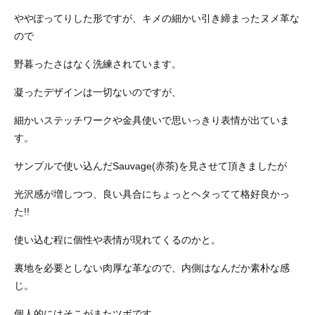
ややぽってりした形ですが、キメの細かい引き締まったヌメ革な
ので
野暮ったさはなく洗練されています。
凝ったデザインは一切ないのですが、
細かいステッチワークや金具使いで思いっきり表情が出ていま
す。
サンプルで使い込んだSauvage(赤茶)を見させて頂きましたが
光沢感が増しつつ、良い具合にちょっとヘタってて格好良かっ
た!!
使い込む程に個性や表情が現れてくるのかと。
裏地を必要としない肉厚な革なので、内側はなんだか素朴な感
じ。
個人的にはそこがまたツボです。