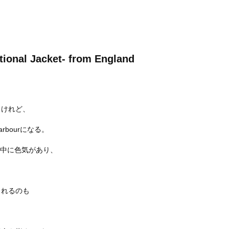
tional Jacket- from England
るけれど、
bourになる。
っぽさの中に色気があり、
くれるのも